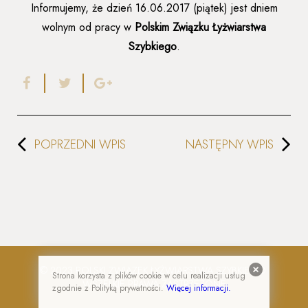
Informujemy, że dzień 16.06.2017 (piątek) jest dniem
wolnym od pracy w
Polskim Związku Łyżwiarstwa
Szybkiego
.
POPRZEDNI WPIS
NASTĘPNY WPIS
© 2023 POLSKI ZWIĄZEK ŁYŻWIARSTWA SZYBKIEGO
.
Strona korzysta z plików cookie w celu realizacji usług
WSZELKIE PRAWA ZASTRZEŻONE
zgodnie z Polityką prywatności.
Więcej informacji.