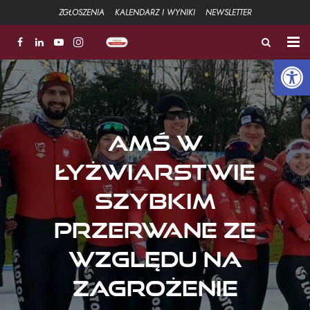
ZGŁOSZENIA
KALENDARZ I WYNIKI
NEWSLETTER
Open 
ZŁOTA ŁYŻWA
FUNDACJA
AMŚ w
Aktualności
łyżwiarstwie
Strefa sportowa +
szybkim
Strefa Związku +
przerwane ze
Strefa szkoleniowa +
względu na
Galeria
zagrożenie
Kontakt