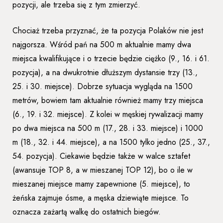
pozycji, ale trzeba się z tym zmierzyć.
Chociaż trzeba przyznać, że ta pozycja Polaków nie jest
najgorsza. Wśród pań na 500 m aktualnie mamy dwa
miejsca kwalifikujące i o trzecie będzie ciężko (9., 16. i 61.
pozycja), a na dwukrotnie dłuższym dystansie trzy (13.,
25. i 30. miejsce). Dobrze sytuacja wygląda na 1500
metrów, bowiem tam aktualnie również mamy trzy miejsca
(6., 19. i 32. miejsce). Z kolei w męskiej rywalizacji mamy
po dwa miejsca na 500 m (17., 28. i 33. miejsce) i 1000
m (18., 32. i 44. miejsce), a na 1500 tylko jedno (25., 37.,
54. pozycja). Ciekawie będzie także w walce sztafet
(awansuje TOP 8, a w mieszanej TOP 12), bo o ile w
mieszanej miejsce mamy zapewnione (5. miejsce), to
żeńska zajmuje ósme, a męska dziewiąte miejsce. To
oznacza zażartą walkę do ostatnich biegów.