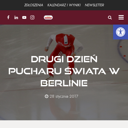
ZGŁOSZENIA
KALENDARZ I WYNIKI
NEWSLETTER
Open 
ZŁOTA ŁYŻWA
FUNDACJA
DRUGI DZIEŃ
Aktualności
PUCHARU ŚWIATA W
Strefa sportowa +
BERLINIE
Strefa Związku +
28 stycznia 2017
Strefa szkoleniowa +
Galeria
Kontakt