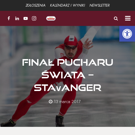
ZGŁOSZENIA
KALENDARZ I WYNIKI
NEWSLETTER
Open 
ZŁOTA ŁYŻWA
FUNDACJA
Finał Pucharu
Aktualności
Świata –
Strefa sportowa +
Stavanger
Strefa Związku +
13 marca 2017
Strefa szkoleniowa +
Galeria
Kontakt