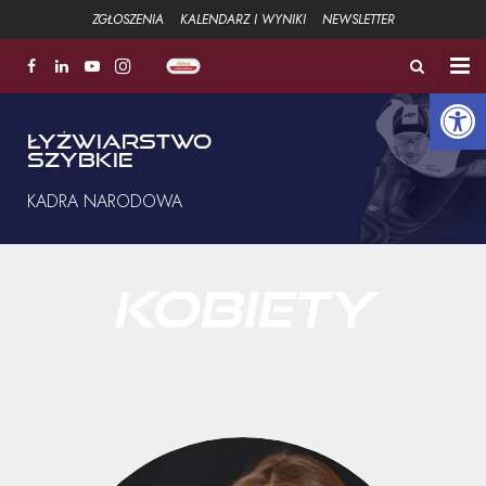
ZGŁOSZENIA
KALENDARZ I WYNIKI
NEWSLETTER
Open 
ZŁOTA ŁYŻWA
ŁYŻWIARSTWO
SZYBKIE
FUNDACJA
KADRA NARODOWA
Aktualności
Strefa sportowa +
KOBIETY
Strefa Związku +
Strefa szkoleniowa +
Galeria
Kontakt