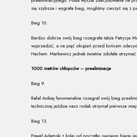
preeliminacyjnego. Polka wyszła zdecydowanie na pr
się szybsza i wygrała bieg, mogliśmy cieszyć się z p
Bieg 10.
Bardzo dobrze swój bieg rozegrała także Patrycja M
wyprzedzić, a na pięć okrążeń przed końcem zdecyd
Hachem. Markiewicz jednak świetnie zdołała utrzymać
1000 metrów chłopców – preeliminacje
Bieg 9.
Rafał Anikiej fenomenalnie rozegrał swój bieg preeli
technicznej jeździe nasz rodak utrzymał pierwsze miej
Bieg 13.
Paweł Adamski z kolei od początku swojego biegu jech