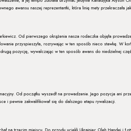
owadzenie, a jej tempo zdołała utrzymać jedynie Kanadyjka Alyson C
ewnego awansu naszej reprezentantki, która linię mety przekraczała ja
arkiewicz. Od pierwszego okrążenia nasza rodaczka objęła prowadze
owanie przyspieszyła, rozrywając w ten sposób nieco stawkę. W koń
 drugą pozycję, wywalczając w ten sposób awans do niedzielnej części
minacyjny. Od początku wyszedł na prowadzenie. Jego pozycja ani prz
sce i pewnie zakwalifikował się do dalszego etapu rywalizacji.
ał na trzecim miejscu. Do przodu uciekli Ukrainiec Oleh Handei i Ło