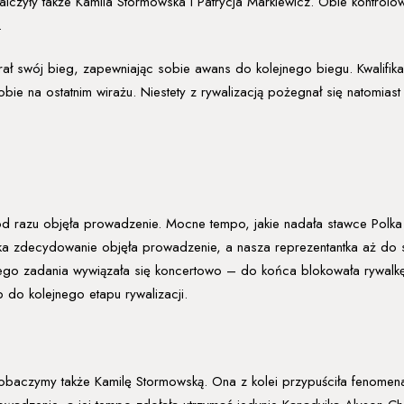
lczyły także Kamila Stormowska i Patrycja Markiewicz. Obie kontrolow
.
grał swój bieg, zapewniając sobie awans do kolejnego biegu. Kwalifika
ie na ostatnim wirażu. Niestety z rywalizacją pożegnał się natomias
d razu objęła prowadzenie. Mocne tempo, jakie nadała stawce Polka 
 zdecydowanie objęła prowadzenie, a nasza reprezentantka aż do sam
jego zadania wywiązała się koncertowo – do końca blokowała rywalkę, n
b do kolejnego etapu rywalizacji.
baczymy także Kamilę Stormowską. Ona z kolei przypuściła fenomen