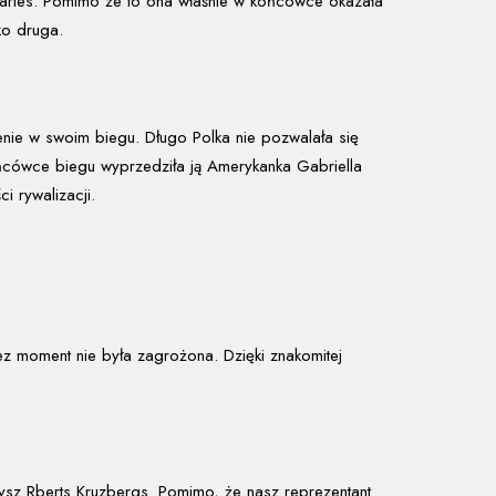
harles. Pomimo że to ona właśnie w końcówce okazała
ko druga.
nie w swoim biegu. Długo Polka nie pozwalała się
cówce biegu wyprzedziła ją Amerykanka Gabriella
 rywalizacji.
ez moment nie była zagrożona. Dzięki znakomitej
tysz Rberts Kruzbergs. Pomimo, że nasz reprezentant