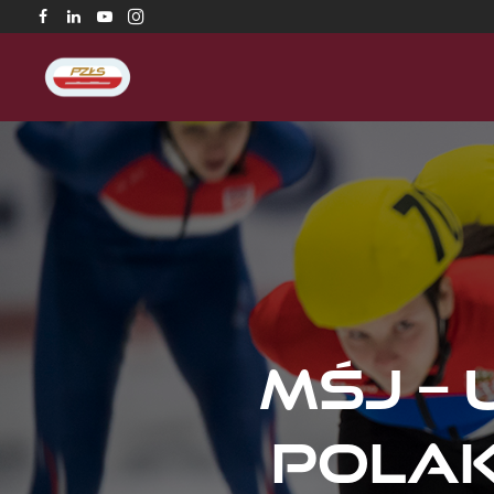
MŚJ – 
Polak