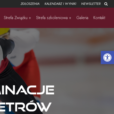
ZGŁOSZENIA
KALENDARZ I WYNIKI
NEWSLETTER
Strefa Związku +
Strefa szkoleniowa +
Galeria
Kontakt
Open 
minacje
metrów