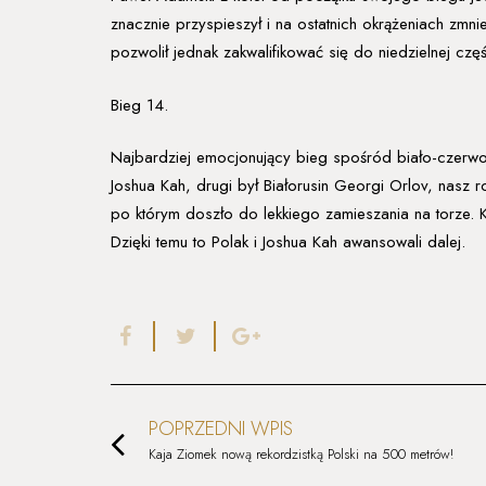
znacznie przyspieszył i na ostatnich okrążeniach zmni
pozwolił jednak zakwalifikować się do niedzielnej cz
Bieg 14.
Najbardziej emocjonujący bieg spośród biało-czerwo
Joshua Kah, drugi był Białorusin Georgi Orlov, nasz r
po którym doszło do lekkiego zamieszania na torze. 
Dzięki temu to Polak i Joshua Kah awansowali dalej.
POPRZEDNI WPIS
Kaja Ziomek nową rekordzistką Polski na 500 metrów!