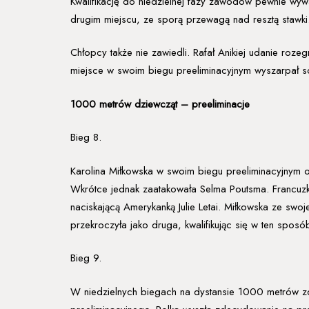
Kwalifikację do niedzielnej fazy zawodów pewnie wywa
drugim miejscu, ze sporą przewagą nad resztą stawki
Chłopcy także nie zawiedli. Rafał Anikiej udanie roze
miejsce w swoim biegu preeliminacyjnym wyszarpał sob
1000 metrów dziewcząt – preeliminacje
Bieg 8.
Karolina Miłkowska w swoim biegu preeliminacyjnym o
Wkrótce jednak zaatakowała Selma Poutsma. Francuzka
naciskającą Amerykanką Julie Letai. Miłkowska ze swo
przekroczyła jako druga, kwalifikując się w ten sposó
Bieg 9.
W niedzielnych biegach na dystansie 1000 metrów zo