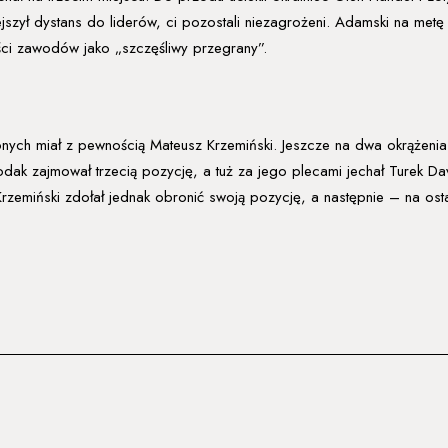
ejszył dystans do liderów, ci pozostali niezagrożeni. Adamski na metę
ęści zawodów jako „szczęśliwy przegrany”.
nych miał z pewnością Mateusz Krzemiński. Jeszcze na dwa okrążenia
odak zajmował trzecią pozycję, a tuż za jego plecami jechał Turek Dav
Krzemiński zdołał jednak obronić swoją pozycję, a następnie – na ost