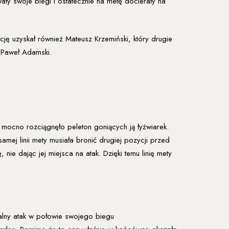
ały swoje biegi i ostatecznie na metę docierały na
cję uzyskał również Mateusz Krzemiński, który drugie
t Paweł Adamski.
mocno rozciągnęło peleton goniących ją łyżwiarek.
ej linii mety musiała bronić drugiej pozycji przed
ie dając jej miejsca na atak. Dzięki temu linię mety
alny atak w połowie swojego biegu