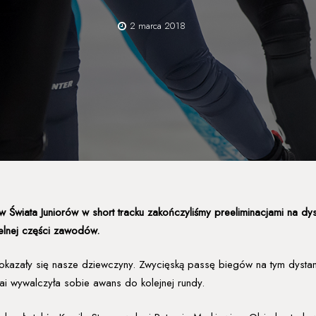
2 marca 2018
tw Świata Juniorów w short tracku zakończyliśmy preeliminacjami na d
ielnej części zawodów.
azały się nasze dziewczyny. Zwycięską passę biegów na tym dystansi
tai wywalczyła sobie awans do kolejnej rundy.