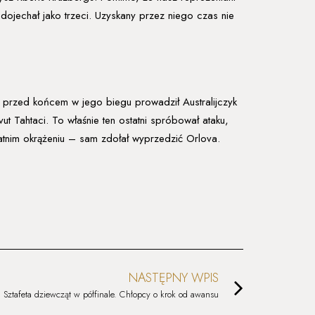
 dojechał jako trzeci. Uzyskany przez niego czas nie
 przed końcem w jego biegu prowadził Australijczyk
ut Tahtaci. To właśnie ten ostatni spróbował ataku,
atnim okrążeniu – sam zdołał wyprzedzić Orlova.
NASTĘPNY WPIS
Sztafeta dziewcząt w półfinale. Chłopcy o krok od awansu