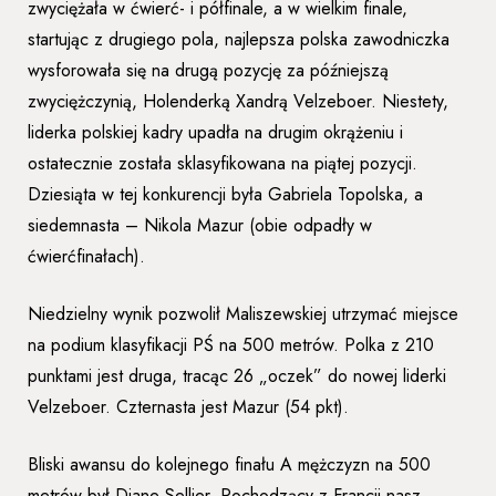
zwyciężała w ćwierć- i półfinale, a w wielkim finale,
startując z drugiego pola, najlepsza polska zawodniczka
wysforowała się na drugą pozycję za późniejszą
zwyciężczynią, Holenderką Xandrą Velzeboer. Niestety,
liderka polskiej kadry upadła na drugim okrążeniu i
ostatecznie została sklasyfikowana na piątej pozycji.
Dziesiąta w tej konkurencji była Gabriela Topolska, a
siedemnasta – Nikola Mazur (obie odpadły w
ćwierćfinałach).
Niedzielny wynik pozwolił Maliszewskiej utrzymać miejsce
na podium klasyfikacji PŚ na 500 metrów. Polka z 210
punktami jest druga, tracąc 26 „oczek” do nowej liderki
Velzeboer. Czternasta jest Mazur (54 pkt).
Bliski awansu do kolejnego finału A mężczyzn na 500
metrów był Diane Sellier. Pochodzący z Francji nasz