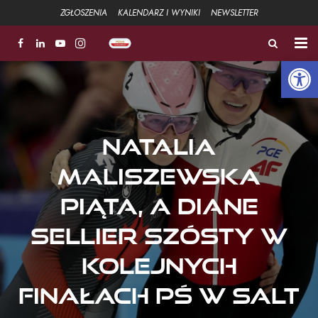
ZGŁOSZENIA
KALENDARZ I WYNIKI
NEWSLETTER
Open 
ZŁOTA ŁYŻWA
FUNDACJA
Natalia
Aktualności
Maliszewska
Strefa sportowa +
piąta, a Diane
Strefa Związku +
Sellier szósty w
Strefa szkoleniowa +
kolejnych
Galeria
finałach PŚ w Salt
Kontakt