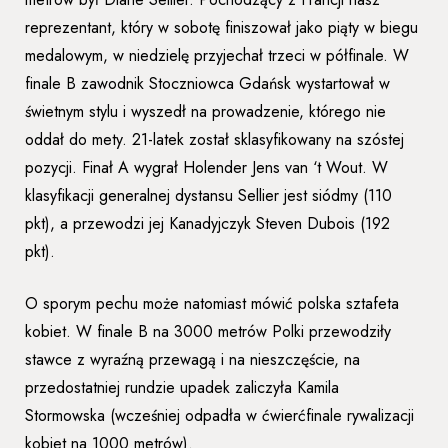
reprezentant, który w sobotę finiszował jako piąty w biegu
medalowym, w niedzielę przyjechał trzeci w półfinale. W
finale B zawodnik Stoczniowca Gdańsk wystartował w
świetnym stylu i wyszedł na prowadzenie, którego nie
oddał do mety. 21-latek został sklasyfikowany na szóstej
pozycji. Finał A wygrał Holender Jens van ‘t Wout. W
klasyfikacji generalnej dystansu Sellier jest siódmy (110
pkt), a przewodzi jej Kanadyjczyk Steven Dubois (192
pkt).
O sporym pechu może natomiast mówić polska sztafeta
kobiet. W finale B na 3000 metrów Polki przewodziły
stawce z wyraźną przewagą i na nieszczęście, na
przedostatniej rundzie upadek zaliczyła Kamila
Stormowska (wcześniej odpadła w ćwierćfinale rywalizacji
kobiet na 1000 metrów).