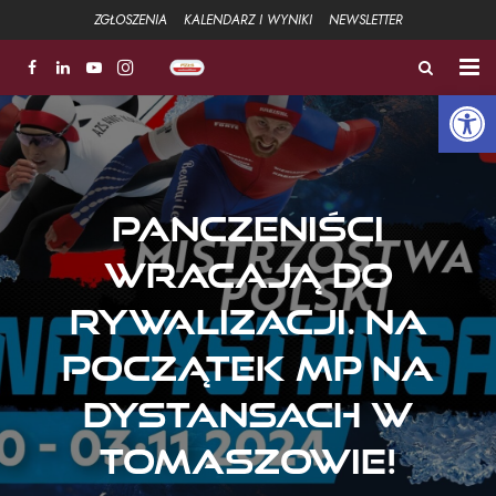
ZGŁOSZENIA
KALENDARZ I WYNIKI
NEWSLETTER
Open 
ZŁOTA ŁYŻWA
FUNDACJA
Panczeniści
Aktualności
wracają do
Strefa sportowa +
rywalizacji. Na
Strefa Związku +
początek MP na
Strefa szkoleniowa +
dystansach w
Galeria
Tomaszowie!
Kontakt