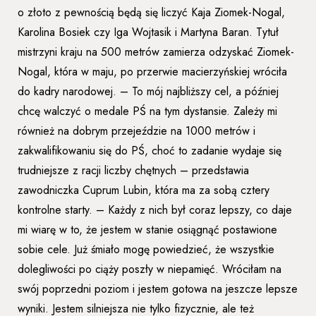
o złoto z pewnością będą się liczyć Kaja Ziomek-Nogal,
Karolina Bosiek czy Iga Wojtasik i Martyna Baran. Tytuł
mistrzyni kraju na 500 metrów zamierza odzyskać Ziomek-
Nogal, która w maju, po przerwie macierzyńskiej wróciła
do kadry narodowej. – To mój najbliższy cel, a później
chcę walczyć o medale PŚ na tym dystansie. Zależy mi
również na dobrym przejeździe na 1000 metrów i
zakwalifikowaniu się do PŚ, choć to zadanie wydaje się
trudniejsze z racji liczby chętnych – przedstawia
zawodniczka Cuprum Lubin, która ma za sobą cztery
kontrolne starty. – Każdy z nich był coraz lepszy, co daje
mi wiarę w to, że jestem w stanie osiągnąć postawione
sobie cele. Już śmiało mogę powiedzieć, że wszystkie
dolegliwości po ciąży poszły w niepamięć. Wróciłam na
swój poprzedni poziom i jestem gotowa na jeszcze lepsze
wyniki. Jestem silniejsza nie tylko fizycznie, ale też