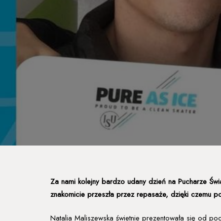
Za nami kolejny bardzo udany dzień na Pucharze Świata
znakomicie przeszła przez repasaże, dzięki czemu po
Natalia Maliszewska świetnie prezentowała się od po