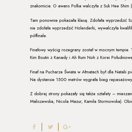
znakomicie. O awans Polka walczyła z Suk Hee Shim (K
Tam ponownie pokazała klasę. Zdołała wyprzedzić Suk
nie zdołała wyprzedzić Holenderki, wywalczyła kwalifi
półfinale.
Finałowy wyścig rozegrany został w mocnym tempie. Tr
Kim Boutin z Kanady i Ah Rum Noh z Korei Południowej.
Finał na Pucharze Świata w Ałmatach był dla Natalii 
Na dystansie 1500 metrów wygrała bieg repasażowy, d
Z dobrej strony pokazały się także sztafety – mieszan
Maliszewska, Nicola Mazur, Kamila Stormowska). Obie 