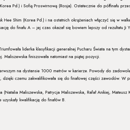
orea Pd.) i Sofią Proswirnową (Rosja). Ostatecznie do półfinału prze
 Hee Shim (Korea Pd.) i na ostatnich okrążeniach włączyć się w walk
kację do finału A – jej czas okazał się bowiem lepszy od rezultatu Ji 
iumfowała liderka klasyfikacji generalnej Pucharu Świata na tym dyst
 Maliszewska finiszowała natomiast na piątej pozycji.
pierwszym na dystansie 1000 metrów w karierze. Powody do zadowoleni
zięki czemu zakwalifikowała się do finałowej części zawodów. W pół
a (Natalia Maliszewska, Patrycja Maliszewska, Rafał Anikiej, Mateusz K
uzyskały kwalifikację do finałów B.