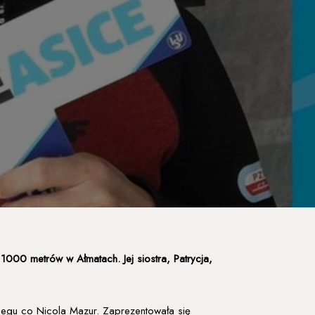
 1000 metrów w Ałmatach. Jej siostra, Patrycja,
biegu co Nicola Mazur. Zaprezentowała się