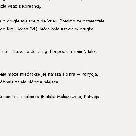
szła wraz z Koreanką.
ę o drugie miejsce z de Vries. Pomimo że ostatecznie
Yoo Kim (Korea Pd.), która była trzecia w drugim
ansie – Suzanne Schulting. Na podium stanęły także
a może mieć także jej starsza siostra – Patrycja.
finale zajęła siódme miejsce.
rzemiński) i kobieca (Natalia Maliszewska, Patrycja