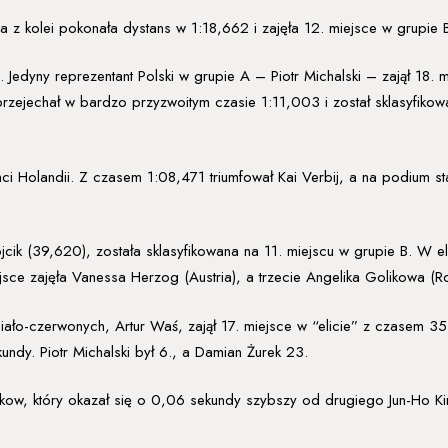
z kolei pokonała dystans w 1:18,662 i zajęła 12. miejsce w grupie 
Jedyny reprezentant Polski w grupie A – Piotr Michalski – zajął 18. m
ejechał w bardzo przyzwoitym czasie 1:11,003 i został sklasyfikowany
ci Holandii. Z czasem 1:08,471 triumfował Kai Verbij, a na podium st
cik (39,620), została sklasyfikowana na 11. miejscu w grupie B. W eli
e zajęła Vanessa Herzog (Austria), a trzecie Angelika Golikowa (Ro
ało-czerwonych, Artur Waś, zajął 17. miejsce w “elicie” z czasem 35
undy. Piotr Michalski był 6., a Damian Żurek 23.
nikow, który okazał się o 0,06 sekundy szybszy od drugiego Jun-Ho K