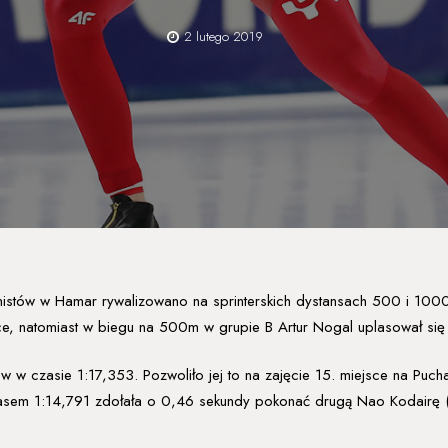
2 lutego 2019
nistów w Hamar rywalizowano na sprinterskich dystansach 500 i 1000
sce, natomiast w biegu na 500m w grupie B Artur Nogal uplasował się 
w czasie 1:17,353. Pozwoliło jej to na zajęcie 15. miejsce na Pucha
asem 1:14,791 zdołała o 0,46 sekundy pokonać drugą Nao Kodairę (Ja