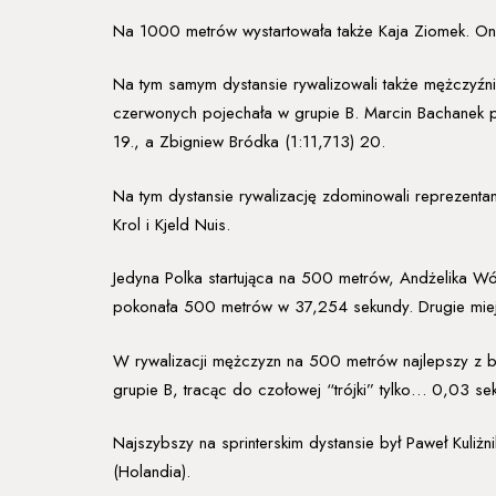
Na 1000 metrów wystartowała także Kaja Ziomek. Ona 
Na tym samym dystansie rywalizowali także mężczyźni. 
czerwonych pojechała w grupie B. Marcin Bachanek prz
19., a Zbigniew Bródka (1:11,713) 20.
Na tym dystansie rywalizację zdominowali reprezentan
Krol i Kjeld Nuis.
Jedyna Polka startująca na 500 metrów, Andżelika Wój
pokonała 500 metrów w 37,254 sekundy. Drugie miejsc
W rywalizacji mężczyzn na 500 metrów najlepszy z bi
grupie B, tracąc do czołowej “trójki” tylko… 0,03 sek
Najszybszy na sprinterskim dystansie był Paweł Kuliż
(Holandia).