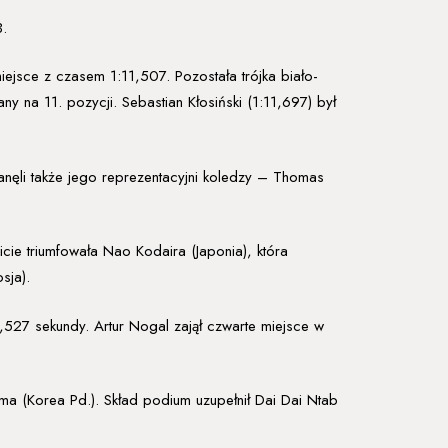
B.
iejsce z czasem 1:11,507. Pozostała trójka biało-
 na 11. pozycji. Sebastian Kłosiński (1:11,697) był
anęli także jego reprezentacyjni koledzy – Thomas
cie triumfowała Nao Kodaira (Japonia), która
sja).
,527 sekundy. Artur Nogal zajął czwarte miejsce w
ima (Korea Pd.). Skład podium uzupełnił Dai Dai Ntab