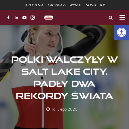
ZGŁOSZENIA
KALENDARZ I WYNIKI
NEWSLETTER
Open 
ZŁOTA ŁYŻWA
FUNDACJA
Polki walczyły w
Aktualności
Salt Lake City.
Strefa sportowa +
Padły dwa
Strefa Związku +
rekordy świata
Strefa szkoleniowa +
16 lutego 2020
Galeria
Kontakt