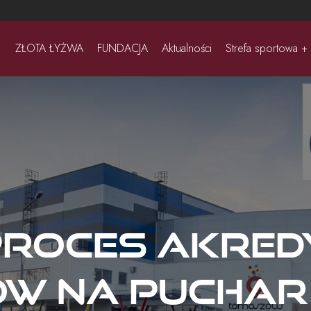
ZŁOTA ŁYŻWA
FUNDACJA
Aktualności
Strefa sportowa +
proces akred
ów na Puchar