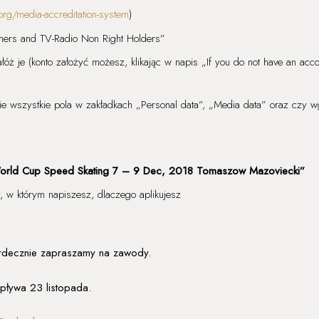
.org/media-accreditation-system
)
aphers and TV-Radio Non Right Holders”
łóż je (konto założyć możesz, klikając w napis „If you do not have an acco
e wszystkie pola w zakładkach „Personal data”, „Media data” oraz czy wg
orld Cup Speed Skating 7 – 9 Dec, 2018 Tomaszow Mazoviecki”
y, w którym napiszesz, dlaczego aplikujesz
erdecznie zapraszamy na zawody.
upływa 23 listopada.