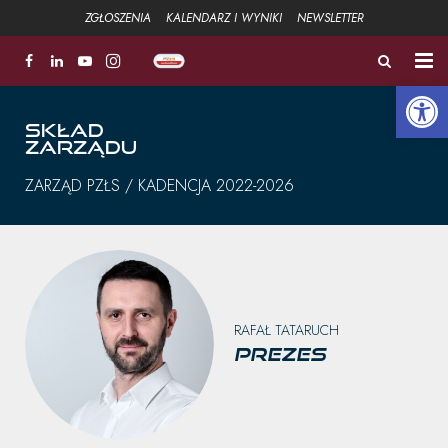
ZGŁOSZENIA
KALENDARZ I WYNIKI
NEWSLETTER
Open 
ZŁOTA ŁYŻWA
SKŁAD
ZARZĄDU
FUNDACJA
ZARZĄD PZŁS / KADENCJA 2022-2026
Aktualności
Strefa sportowa +
Strefa Związku +
RAFAŁ TATARUCH
Strefa szkoleniowa +
Prezes
Galeria
Kontakt