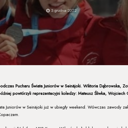
3 grudnia 2022
podczas Pucharu Świata Junior
ó
w w Sein
äjoki
. Wiktoria Dąbrowska, Zof
p
ó
źniej powt
ó
rzyli reprezentacyjni koledzy: Mateusz Śliwka, Wojciech
ata Juniorów w Seinäjoki już w ubiegły weekend. Wówczas zawody z
 Kopaczem.