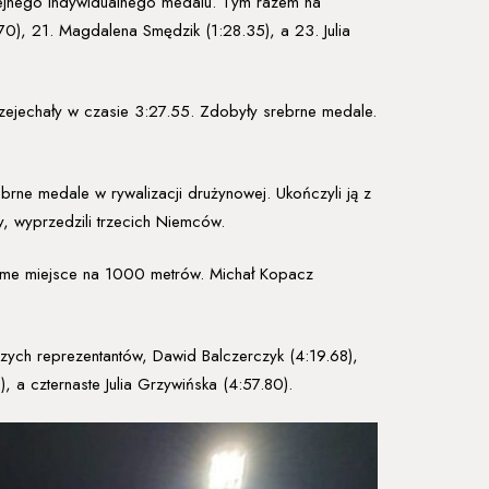
kolejnego indywidualnego medalu. Tym razem na
70), 21. Magdalena Smędzik (1:28.35), a 23. Julia
zejechały w czasie 3:27.55. Zdobyły srebrne medale.
ebrne medale w rywalizacji drużynowej. Ukończyli ją z
 wyprzedzili trzecich Niemców.
 ósme miejsce na 1000 metrów. Michał Kopacz
szych reprezentantów, Dawid Balczerczyk (4:19.68),
, a czternaste Julia Grzywińska (4:57.80).