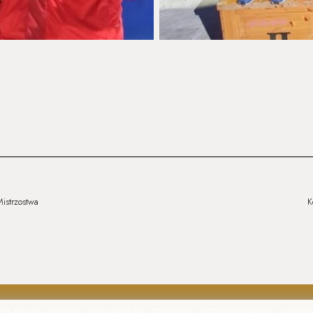
istrzostwa
K
23 POLSKI ZWIĄZEK ŁYŻWIARSTWA SZYBKIEGO
.
WSZELKIE PRAWA ZASTRZ