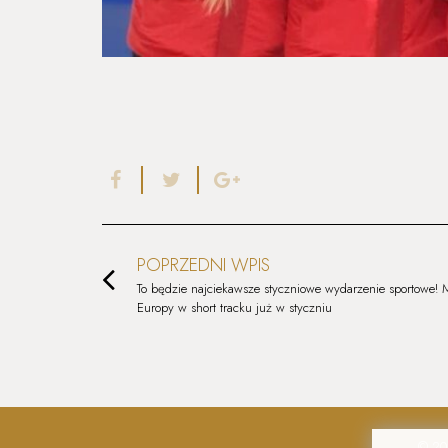
POPRZEDNI WPIS
To będzie najciekawsze styczniowe wydarzenie sportowe! M
Europy w short tracku już w styczniu
© 20