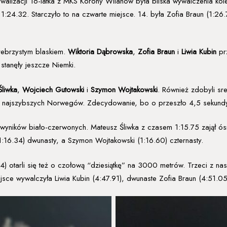
 rywalizacji 16-latka z MKS Korony Wilanów była bliska wywalczenia 
24.32. Starczyło to na czwarte miejsce. 14. była Zofia Braun (1:26.
rebrzystym blaskiem.
Wiktoria Dąbrowska
,
Zofia Braun
i
Liwia Kubin
pr
tanęły jeszcze Niemki.
Śliwka
,
Wojciech Gutowski
i
Szymon Wojtakowski
. Również zdobyli sr
d najszybszych Norwegów. Zdecydowanie, bo o przeszło 4,5 sekundy,
ch wyników biało-czerwonych. Mateusz Śliwka z czasem 1:15.75 zajął
 (1:16.34) dwunasty, a Szymon Wojtakowski (1:16.60) czternasty.
4) otarli się też o czołową “dziesiątkę” na 3000 metrów. Trzeci z na
sce wywalczyła Liwia Kubin (4:47.91), dwunaste Zofia Braun (4:51.05)