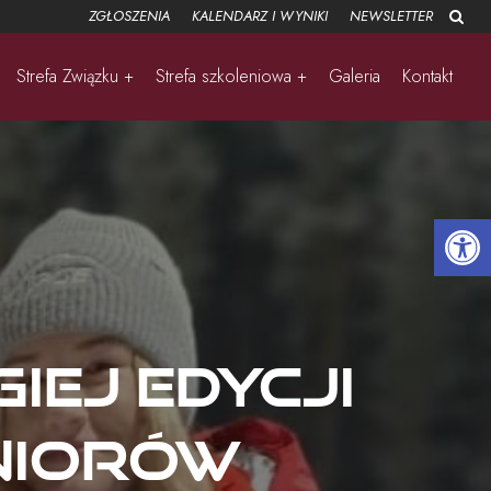
ZGŁOSZENIA
KALENDARZ I WYNIKI
NEWSLETTER
Strefa Związku +
Strefa szkoleniowa +
Galeria
Kontakt
Open 
iej edycji
niorów