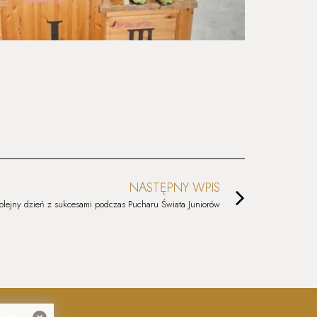
NASTĘPNY WPIS
olejny dzień z sukcesami podczas Pucharu Świata Juniorów
EŻONE