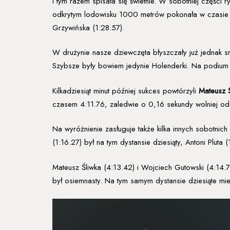
I tym razem spisała się świetnie. W sobotniej części
odkrytym lodowisku 1000 metrów pokonała w czasie 1:
Grzywińska (1:28.57).
W drużynie nasze dziewczęta błyszczały już jednak s
Szybsze były bowiem jedynie Holenderki. Na podium s
Kilkadziesiąt minut później sukces powtórzyli
Mateusz 
czasem 4:11.76, zaledwie o 0,16 sekundy wolniej o
Na wyróżnienie zasługuje także kilka innych sobotni
(1:16.27) był na tym dystansie dziesiąty, Antoni Pluta
Mateusz Śliwka (4:13.42) i Wojciech Gutowski (4:14.7
był osiemnasty. Na tym samym dystansie dziesiąte miej