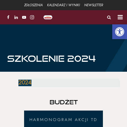
ZGŁOSZENIA
KALENDARZ I WYNIKI
NEWSLETTER
Open 
ZŁOTA ŁYŻWA
FUNDACJA
Aktualności
SZKOLENIE 2024
Strefa sportowa +
2024
Strefa Związku +
Strefa szkoleniowa +
BUDŻET
Galeria
HARMONOGRAM AKCJI TD
Kontakt