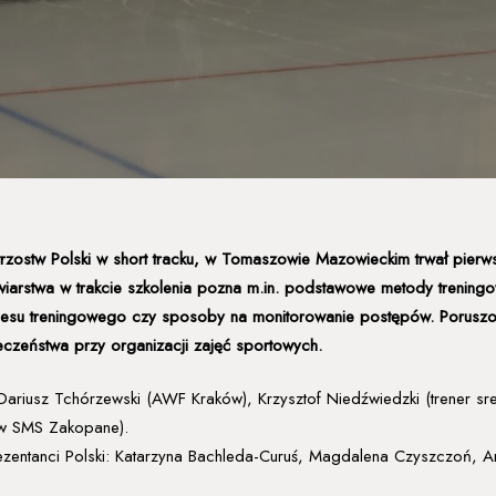
ostw Polski w short tracku, w Tomaszowie Mazowieckim trwał pierwszy
arstwa w trakcie szkolenia pozna m.in. podstawowe metody treningow
rocesu treningowego czy sposoby na monitorowanie postępów. Poruszo
eczeństwa przy organizacji zajęć sportowych.
. Dariusz Tchórzewski (AWF Kraków), Krzysztof Niedźwiedzki (trener 
e w SMS Zakopane).
rezentanci Polski: Katarzyna Bachleda-Curuś, Magdalena Czyszczoń, Ar