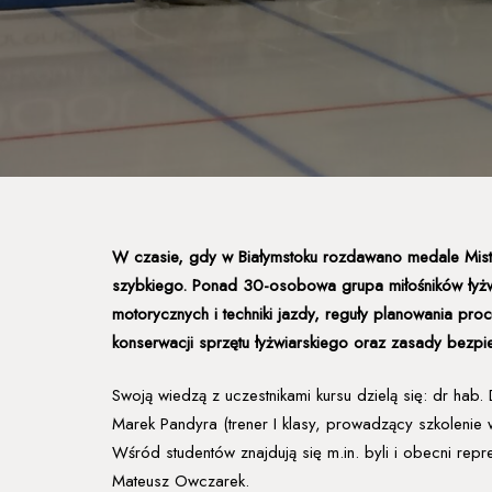
W czasie, gdy w Białymstoku rozdawano medale Mistrz
szybkiego. Ponad 30-osobowa grupa miłośników łyżwi
motorycznych i techniki jazdy, reguły planowania p
konserwacji sprzętu łyżwiarskiego oraz zasady bezpi
Swoją wiedzą z uczestnikami kursu dzielą się: dr hab
Marek Pandyra (trener I klasy, prowadzący szkoleni
Wśród studentów znajdują się m.in. byli i obecni rep
Mateusz Owczarek.