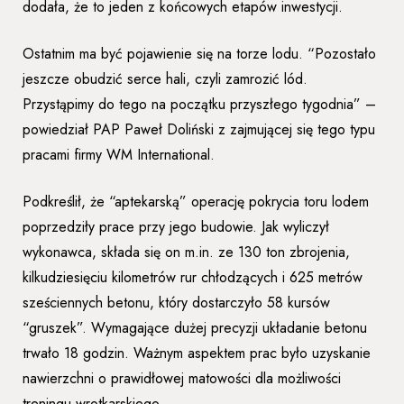
dodała, że to jeden z końcowych etapów inwestycji.
Ostatnim ma być pojawienie się na torze lodu. “Pozostało
jeszcze obudzić serce hali, czyli zamrozić lód.
Przystąpimy do tego na początku przyszłego tygodnia” –
powiedział PAP Paweł Doliński z zajmującej się tego typu
pracami firmy WM International.
Podkreślił, że “aptekarską” operację pokrycia toru lodem
poprzedziły prace przy jego budowie. Jak wyliczył
wykonawca, składa się on m.in. ze 130 ton zbrojenia,
kilkudziesięciu kilometrów rur chłodzących i 625 metrów
sześciennych betonu, który dostarczyło 58 kursów
“gruszek”. Wymagające dużej precyzji układanie betonu
trwało 18 godzin. Ważnym aspektem prac było uzyskanie
nawierzchni o prawidłowej matowości dla możliwości
treningu wrotkarskiego.