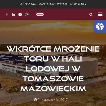
ZGŁOSZENIA
KALENDARZ I WYNIKI
NEWSLETTER
Open 
ZŁOTA ŁYŻWA
FUNDACJA
Wkrótce mrożenie
Aktualności
toru w hali
Strefa sportowa +
lodowej w
Strefa Związku +
Tomaszowie
Strefa szkoleniowa +
Mazowieckim
Galeria
14 października 2017
Kontakt