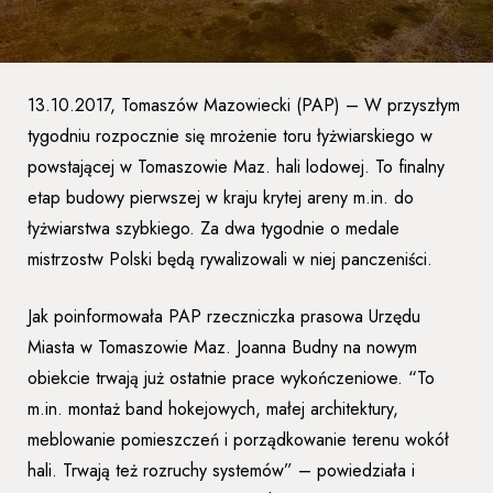
13.10.2017, Tomaszów Mazowiecki (PAP) – W przyszłym
tygodniu rozpocznie się mrożenie toru łyżwiarskiego w
powstającej w Tomaszowie Maz. hali lodowej. To finalny
etap budowy pierwszej w kraju krytej areny m.in. do
łyżwiarstwa szybkiego. Za dwa tygodnie o medale
mistrzostw Polski będą rywalizowali w niej panczeniści.
Jak poinformowała PAP rzeczniczka prasowa Urzędu
Miasta w Tomaszowie Maz. Joanna Budny na nowym
obiekcie trwają już ostatnie prace wykończeniowe. “To
m.in. montaż band hokejowych, małej architektury,
meblowanie pomieszczeń i porządkowanie terenu wokół
hali. Trwają też rozruchy systemów” – powiedziała i