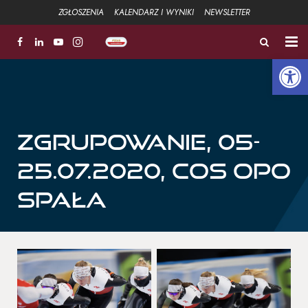
ZGŁOSZENIA
KALENDARZ I WYNIKI
NEWSLETTER
Open 
ZŁOTA ŁYŻWA
FUNDACJA
Aktualności
Zgrupowanie, 05-
25.07.2020, COS OPO
Strefa sportowa +
SPAŁA
Strefa Związku +
Strefa szkoleniowa +
Galeria
Kontakt