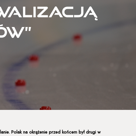
walizacją
ów”
lanie. Polak na okrążenie przed końcem był drugi w