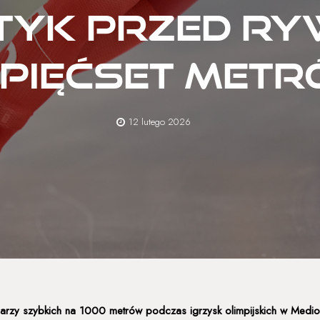
yk przed ry
 pięćset metr
12 lutego 2026
żwiarzy szybkich na 1000 metrów podczas igrzysk olimpijskich w Medio