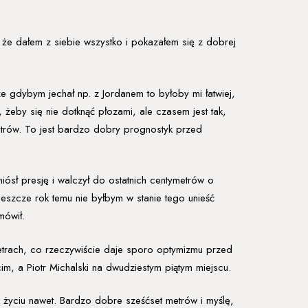
i, że dałem z siebie wszystko i pokazałem się z dobrej
 gdybym jechał np. z Jordanem to byłoby mi łatwiej,
eby się nie dotknąć płozami, ale czasem jest tak,
etrów. To jest bardzo dobry prognostyk przed
iósł presję i walczył do ostatnich centymetrów o
jeszcze rok temu nie byłbym w stanie tego unieść
mówił.
 metrach, co rzeczywiście daje sporo optymizmu przed
im, a Piotr Michalski na dwudziestym piątym miejscu.
w życiu nawet. Bardzo dobre sześćset metrów i myślę,