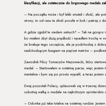
klasyfikacji, ale ostatecznie do brązowego medalu z
– Na początku może i był lekki smutek i złość, ale po
strony, to od razu ta złość poszła w bok i patrzę z d
A gdzie zgubił te siedem setnych? – Tak na gorąco m
bo miałem zbyt dużą prędkość i wpadłem trochę w swo
że brakuje tego szczęścia, ale ja podchodzę z dobr
nadchodzącym biegiem na pięćset metrów – podkreśl
Zawodnik Pilicy Tomaszów Mazowiecki, który startował
medal. – Startowałem w ostatniej parze, więc jestem 
mentalnie i bym się po prostu wypalił, a teraz jestem 
Dwaj pozostali Polacy, uplasowali się w trzeciej dzi
sobotnią walką o medale na najkrótszym sprinterskim 
– Odcinka już taka totalna na ostatniej rundzie. Jes