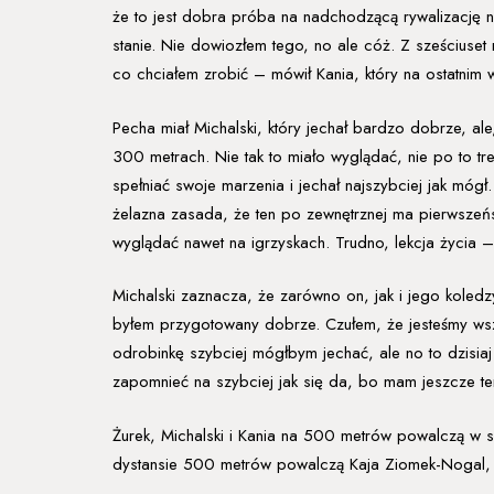
że to jest dobra próba na nadchodzącą rywalizację 
stanie. Nie dowiozłem tego, no ale cóż. Z sześciuset
co chciałem zrobić – mówił Kania, który na ostatnim w
Pecha miał Michalski, który jechał bardzo dobrze, ale
300 metrach. Nie tak to miało wyglądać, nie po to treno
spełniać swoje marzenia i jechał najszybciej jak mógł.
żelazna zasada, że ten po zewnętrznej ma pierwszeńst
wyglądać nawet na igrzyskach. Trudno, lekcja życia –
Michalski zaznacza, że zarówno on, jak i jego koled
byłem przygotowany dobrze. Czułem, że jesteśmy wszy
odrobinkę szybciej mógłbym jechać, ale no to dzisiaj t
zapomnieć na szybciej jak się da, bo mam jeszcze t
Żurek, Michalski i Kania na 500 metrów powalczą w s
dystansie 500 metrów powalczą Kaja Ziomek-Nogal, M