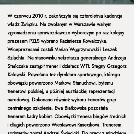
W czerwcu 2010 r. zakończyła się czteroletnia kadencja
władz Związku. Na zwołanym w Warszawie walnym
zgromadzeniu sprawozdawczo-wyborczym po raz kolejny
prezesem PZŁS wybrano Kazimierza Kowalczyka.
Wiceprezesami zostali Marian Węgrzynowski i Leszek
Szlachta. Na stanowisku sekretarza generalnego Andrzeja
Stańczaka zastąpił trener i działacz WTŁ Stegny Grzegorz
Kałowski. Powołano też dyrektora sportowego, którego
obowiązki powierzono Markowi Stanuchowi, byłemu
trenerowi polskiej, a później austriackiej reprezentacji
narodowej. Dokonano również wyboru trenerów grup
centralnego szkolenia. Ewa Białkowska pozostała
trenerem kadry kobiet. Obowiązki trenera biegów średnich
i długich powierzono Wiesławowi Kmiecikowi. Trenerem
sprinterów został Andrzej Święcicki. Do pracy z młodzieżą