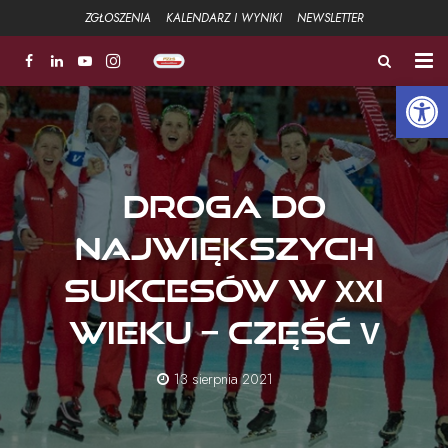
ZGŁOSZENIA
KALENDARZ I WYNIKI
NEWSLETTER
Open 
ZŁOTA ŁYŻWA
FUNDACJA
Droga do
Aktualności
największych
Strefa sportowa +
sukcesów w XXI
Strefa Związku +
wieku – część V
Strefa szkoleniowa +
13 sierpnia 2021
Galeria
Kontakt