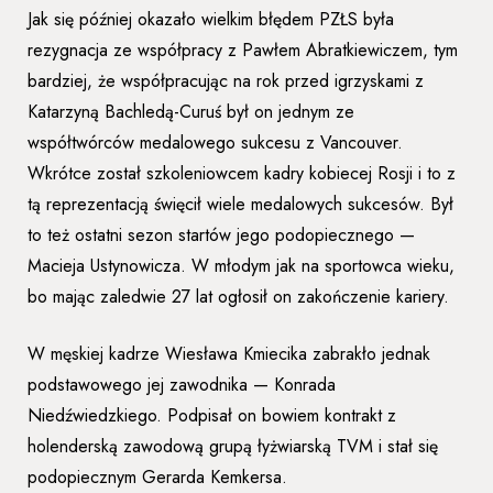
Jak się później okazało wielkim błędem PZŁS była
rezygnacja ze współpracy z Pawłem Abratkiewiczem, tym
bardziej, że współpracując na rok przed igrzyskami z
Katarzyną Bachledą-Curuś był on jednym ze
współtwórców medalowego sukcesu z Vancouver.
Wkrótce został szkoleniowcem kadry kobiecej Rosji i to z
tą reprezentacją święcił wiele medalowych sukcesów. Był
to też ostatni sezon startów jego podopiecznego —
Macieja Ustynowicza. W młodym jak na sportowca wieku,
bo mając zaledwie 27 lat ogłosił on zakończenie kariery.
W męskiej kadrze Wiesława Kmiecika zabrakło jednak
podstawowego jej zawodnika — Konrada
Niedźwiedzkiego. Podpisał on bowiem kontrakt z
holenderską zawodową grupą łyżwiarską TVM i stał się
podopiecznym Gerarda Kemkersa.