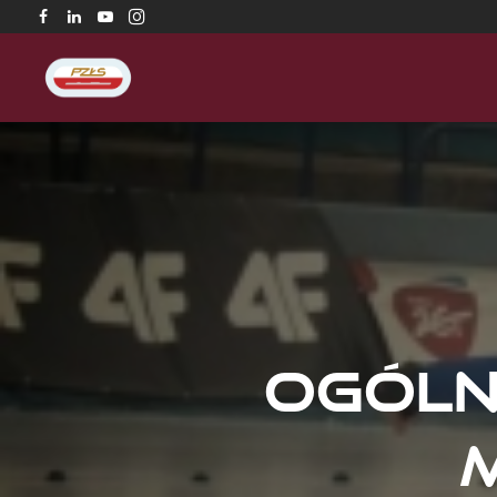
Ogóln
M