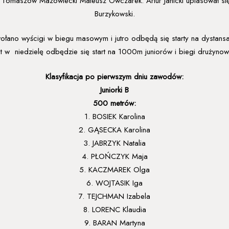
a Tomaszów Mazowiecki Mateusz Owczarek. Artur Janicki uplasował się 
Burzykowski.
wołano wyścigi w biegu masowym i jutro odbędą się starty na dyst
 w niedzielę odbędzie się start na 1000m juniorów i biegi drużynowe 
Klasyfikacja po pierwszym dniu zawodów:
Juniorki B
500 metrów:
1. BOSIEK Karolina
2. GĄSECKA Karolina
3. JABRZYK Natalia
4. PŁOŃCZYK Maja
5. KACZMAREK Olga
6. WOJTASIK Iga
7. TEJCHMAN Izabela
8. LORENC Klaudia
9. BARAN Martyna