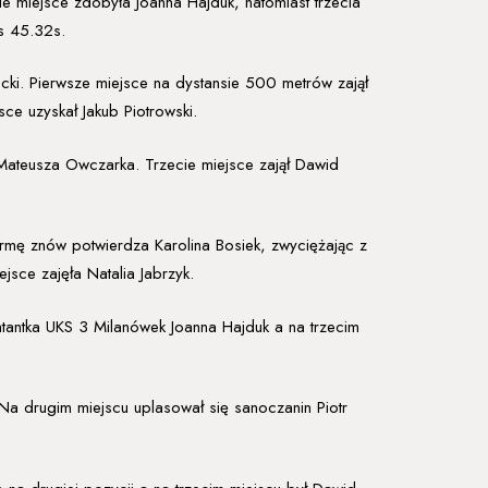
 miejsce zdobyła Joanna Hajduk, natomiast trzecia
s 45.32s.
ki. Pierwsze miejsce na dystansie 500 metrów zajął
ce uzyskał Jakub Piotrowski.
 Mateusza Owczarka. Trzecie miejsce zajął Dawid
rmę znów potwierdza Karolina Bosiek, zwyciężając z
jsce zajęła Natalia Jabrzyk.
entantka UKS 3 Milanówek Joanna Hajduk a na trzecim
 Na drugim miejscu uplasował się sanoczanin Piotr