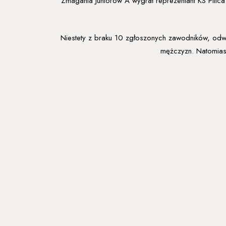
Zmagania Juniorów A wygrał reprezentant KS Pilic
Niestety z braku 10 zgłoszonych zawodników, od
mężczyzn. Natomiast