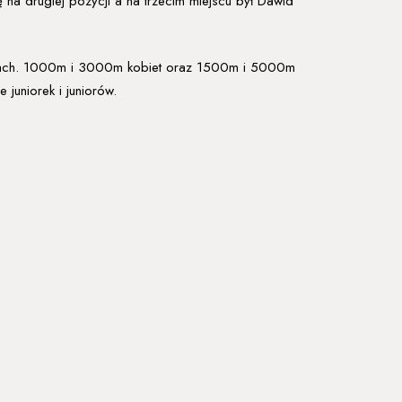
na drugiej pozycji a na trzecim miejscu był Dawid
ansach. 1000m i 3000m kobiet oraz 1500m i 5000m
juniorek i juniorów.