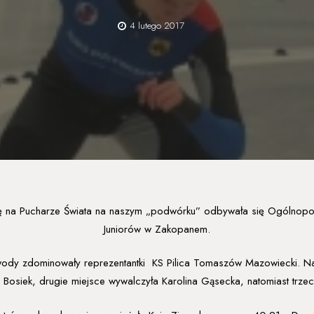
4 lutego 2017
 się na Pucharze Świata na naszym „podwórku” odbywała się Ogólnopo
Juniorów w Zakopanem.
wody zdominowały reprezentantki KS Pilica Tomaszów Mazowiecki. Na 
 Bosiek, drugie miejsce wywalczyła Karolina Gąsecka, natomiast trzeci