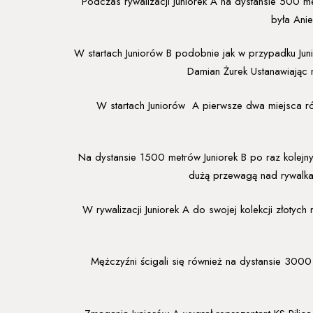
Podczas rywalizacji Juniorek A na dystansie 500 
była Ani
W startach Juniorów B podobnie jak w przypadku Ju
Damian Żurek Ustanawiając n
W startach Juniorów A pierwsze dwa miejsca rów
Na dystansie 1500 metrów Juniorek B po raz kolejn
dużą przewagą nad rywalkami
W rywalizacji Juniorek A do swojej kolekcji złotyc
Mężczyźni ścigali się również na dystansie 3000 