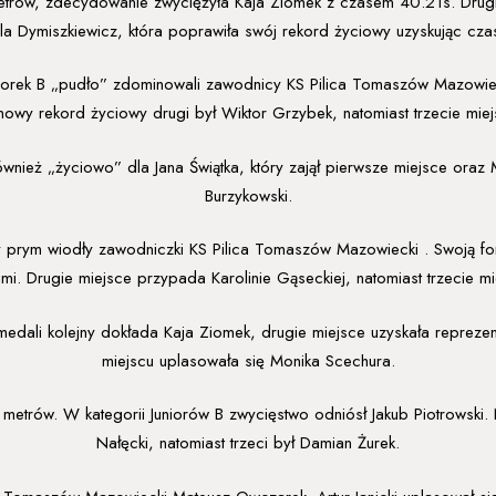
metrów, zdecydowanie zwyciężyła Kaja Ziomek z czasem 40.21s. Drugie
ela Dymiszkiewicz, która poprawiła swój rekord życiowy uzyskując cza
niorek B „pudło” zdominowali zawodnicy KS Pilica Tomaszów Mazowiec
owy rekord życiowy drugi był Wiktor Grzybek, natomiast trzecie miejs
nież „życiowo” dla Jana Świątka, który zajął pierwsze miejsce oraz
Burzykowski.
y prym wiodły zawodniczki KS Pilica Tomaszów Mazowiecki . Swoją fo
. Drugie miejsce przypada Karolinie Gąseckiej, natomiast trzecie mie
h medali kolejny dokłada Kaja Ziomek, drugie miejsce uzyskała reprez
miejscu uplasowała się Monika Scechura.
metrów. W kategorii Juniorów B zwycięstwo odniósł Jakub Piotrowski.
Nałęcki, natomiast trzeci był Damian Żurek.