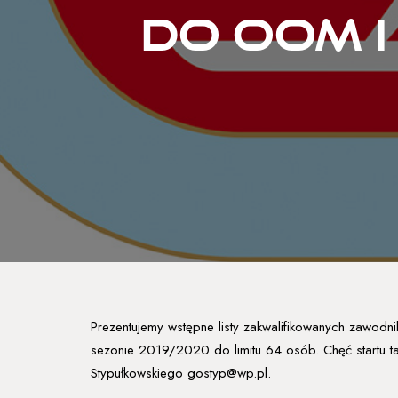
do OOM i
Prezentujemy wstępne listy zakwalifikowanych zawod
sezonie 2019/2020 do limitu 64 osób. Chęć startu ta
Stypułkowskiego gostyp@wp.pl.