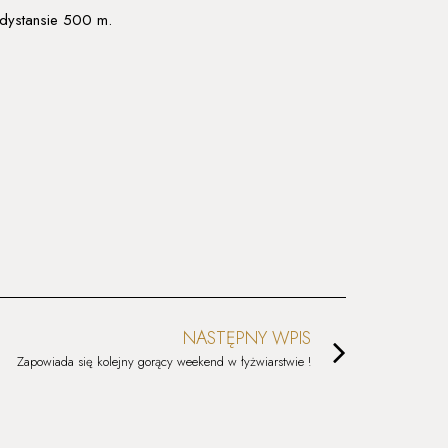
 dystansie 500 m.
NASTĘPNY WPIS
Zapowiada się kolejny gorący weekend w łyżwiarstwie !