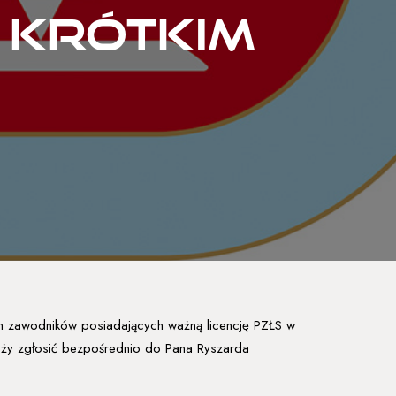
e krótkim
ch zawodników posiadających ważną licencję PZŁS w
leży zgłosić bezpośrednio do Pana Ryszarda