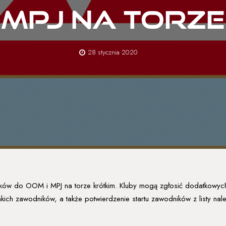
 MPJ na torz
28 stycznia 2020
ników do OOM i MPJ na torze krótkim. Kluby mogą zgłosić dodatkowy
kich zawodników, a także potwierdzenie startu zawodników z listy na