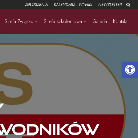
ZGŁOSZENIA
KALENDARZ I WYNIKI
NEWSLETTER
Strefa Związku +
Strefa szkoleniowa +
Galeria
Kontakt
Open 
y
awodników